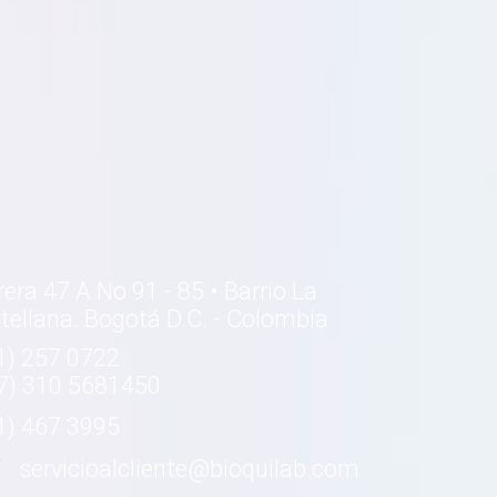
rera 47 A No 91 - 85 • Barrio La
tellana. Bogotá D.C. - Colombia
1) 257 0722
7) 310 5681450
1) 467 3995
servicioalcliente@bioquilab.com