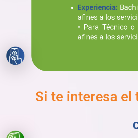
Experiencia:
Bachi
afines a los servic
• Para Técnico o 
afines a los servic
Si te interesa el