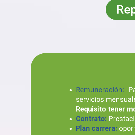
Rep
Remuneración:
Pa
servicios mensual
Requisito tener mo
Contrato:
Prestaci
Plan carrera:
oport